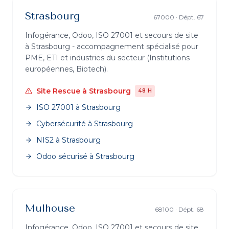
Strasbourg
67000
· Dépt.
67
Infogérance, Odoo, ISO 27001 et secours de site
à
Strasbourg
- accompagnement spécialisé pour
PME, ETI et industries du secteur (
Institutions
européennes, Biotech
).
Site Rescue
à
Strasbourg
48 H
ISO 27001
à
Strasbourg
Cybersécurité
à
Strasbourg
NIS2
à
Strasbourg
Odoo sécurisé
à
Strasbourg
Mulhouse
68100
· Dépt.
68
Infogérance, Odoo, ISO 27001 et secours de site