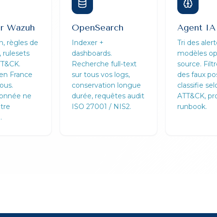
r Wazuh
OpenSearch
Agent IA
n, règles de
Indexer +
Tri des aler
 rulesets
dashboards.
modèles o
T&CK.
Recherche full-text
source. Filt
en France
sur tous vos logs,
des faux pos
ous.
conservation longue
classifie s
onnée ne
durée, requêtes audit
ATT&CK, pr
tre
ISO 27001 / NIS2.
runbook.
.