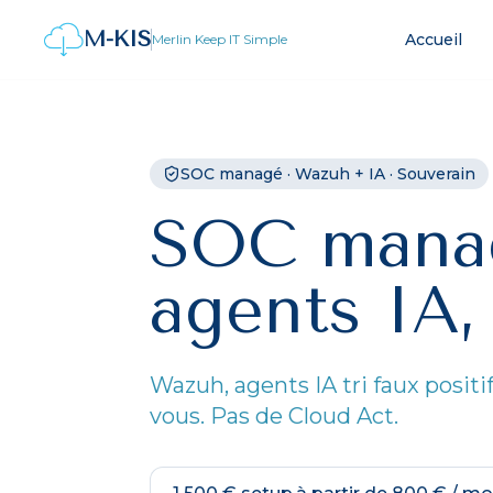
M-KIS
Accueil
Merlin Keep IT Simple
SOC managé · Wazuh + IA · Souverain
SOC manag
agents IA
Wazuh, agents IA tri faux positi
vous. Pas de Cloud Act.