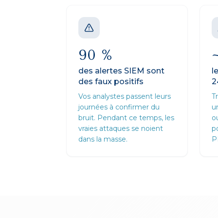
90 %
des alertes SIEM sont
l
des faux positifs
2
Vos analystes passent leurs
Tr
journées à confirmer du
u
bruit. Pendant ce temps, les
ou
vraies attaques se noient
p
dans la masse.
P