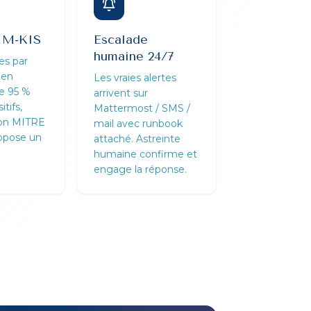
 M-KIS
Escalade
humaine 24/7
tes par
pen
Les vraies alertes
re 95 %
arrivent sur
itifs,
Mattermost / SMS /
elon MITRE
mail avec runbook
opose un
attaché. Astreinte
humaine confirme et
engage la réponse.