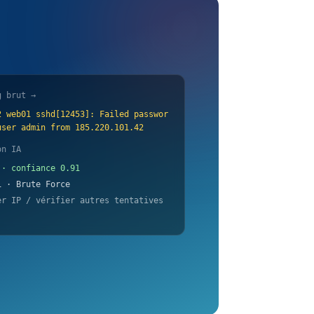
g brut →
2 web01 sshd[12453]: Failed passwor
user admin from 185.220.101.42
on IA
 · confiance 0.91
1 · Brute Force
er IP / vérifier autres tentatives