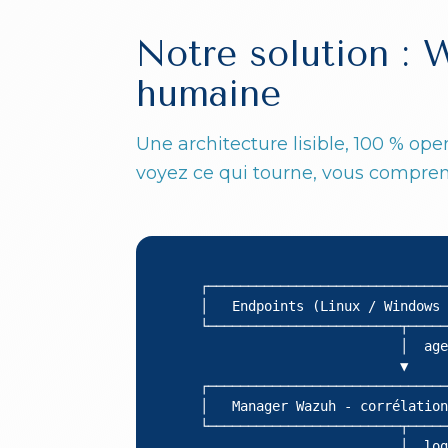
Notre solution :
humaine
Une architecture lisible, 100 % op
voyez ce qui tourne, vous compren
   ┌──────────────────────────────
   │   Endpoints (Linux / Windows 
   └────────────────────────┬─────
                            │  age
                            ▼

   ┌──────────────────────────────
   │   Manager Wazuh - corrélation
   └────────────────────────┬─────
                            │  log