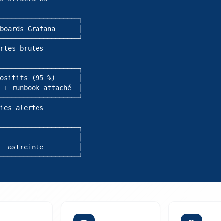
────────────────────┐

boards Grafana      │

────────────────────┘

rtes brutes

────────────────────┐

ositifs (95 %)      │

 + runbook attaché  │

────────────────────┘

ies alertes

────────────────────┐

                    │

· astreinte         │

────────────────────┘