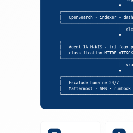
                            ▼

   ┌──────────────────────────────
   │   OpenSearch - indexer + dash
   └────────────────────────┬─────
                            │  ale
                            ▼

   ┌──────────────────────────────
   │   Agent IA M-KIS - tri faux p
   │   classification MITRE ATT&CK
   └────────────────────────┬─────
                            │  vra
                            ▼

   ┌──────────────────────────────
   │   Escalade humaine 24/7      
   │   Mattermost · SMS · runbook 
   └──────────────────────────────