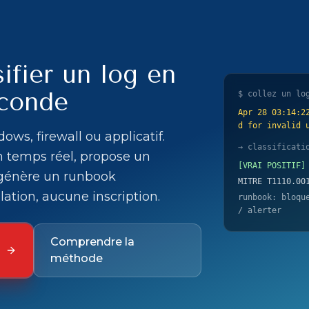
sifier un log en
econde
$ collez un lo
Apr 28 03:14:2
d for invalid 
ows, firewall ou applicatif.
→ classificati
en temps réel, propose un
[VRAI POSITIF]
génère un runbook
MITRE T1110.00
lation, aucune inscription.
runbook: bloqu
/ alerter
Comprendre la
méthode