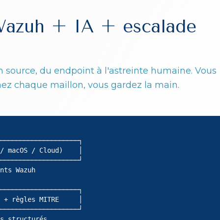
 Wazuh + IA + escalade
en source, du endpoint à l'astreinte humaine. Vous
ez chaque maillon, vous gardez la main.
────────────────────┐

/ macOS / Cloud)    │

────────────────────┘

nts Wazuh

────────────────────┐

 + règles MITRE     │

────────────────────┘

s structurés
