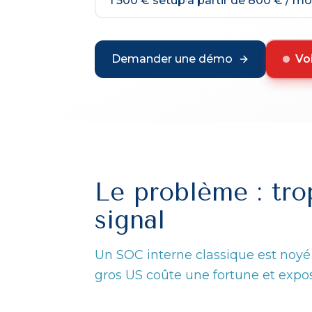
1 500 € setup
·
à partir de 800 € / mo
Demander une démo
Voi
Le problème : tro
signal
Un SOC interne classique est noyé 
gros US coûte une fortune et expose