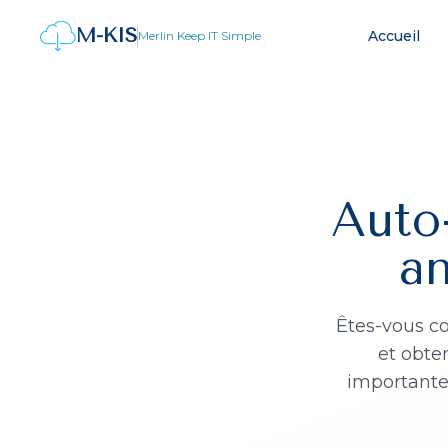
M-KIS
Accueil
Merlin Keep IT Simple
Auto
a
Êtes-vous co
et obte
importante 