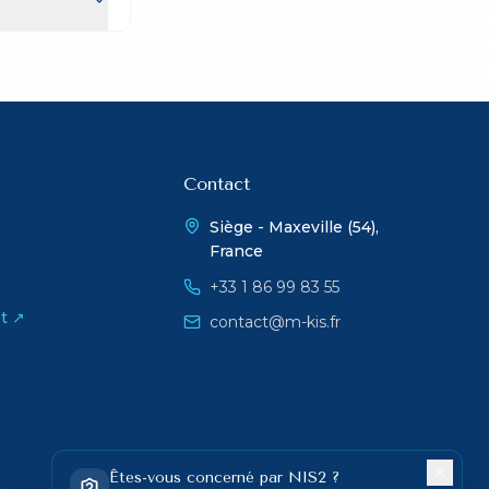
Contact
Siège - Maxeville (54),
France
+33 1 86 99 83 55
t ↗
contact@m-kis.fr
Êtes-vous concerné par NIS2 ?