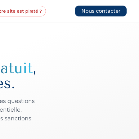
Nous contacter
re site est piraté ?
atuit
,
s.
es questions
ntielle,
es sanctions