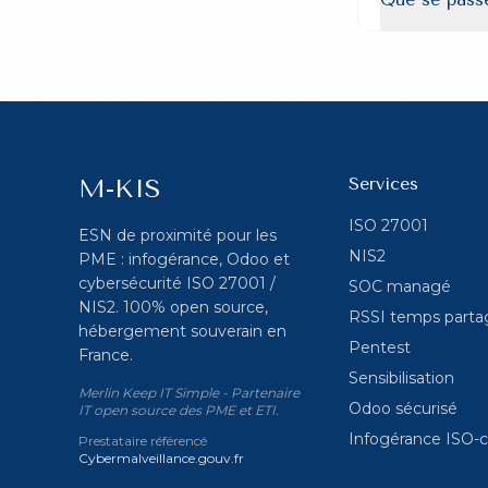
M-KIS
Services
ISO 27001
ESN de proximité pour les
NIS2
PME : infogérance, Odoo et
cybersécurité ISO 27001 /
SOC managé
NIS2. 100% open source,
RSSI temps parta
hébergement souverain en
Pentest
France.
Sensibilisation
Merlin Keep IT Simple - Partenaire
Odoo sécurisé
IT open source des PME et ETI.
Infogérance ISO-
Prestataire référencé
Cybermalveillance.gouv.fr