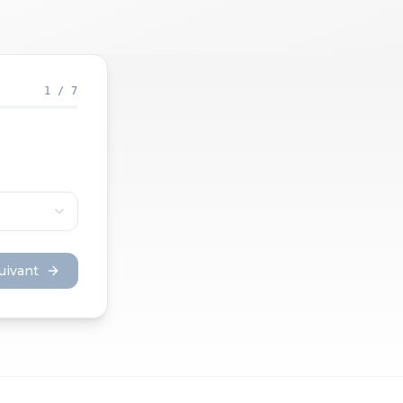
1
/
7
uivant