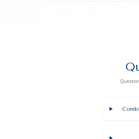
Qu
Question
Combie