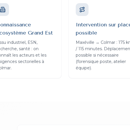
onnaissance
Intervention sur plac
cosystème Grand Est
possible
ssu industriel, ESN,
Maxéville → Colmar : 175 
echerche, santé : on
/ 115 minutes. Déplacemen
onnaît les acteurs et les
possible si nécessaire
xigences sectorielles à
(forensique poste, atelier
olmar.
équipe).