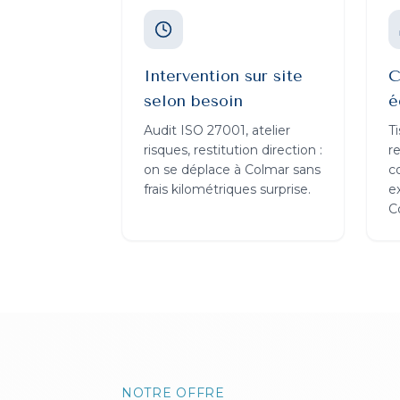
Intervention sur site
C
selon besoin
é
Audit ISO 27001, atelier
Ti
risques, restitution direction :
r
on se déplace à Colmar sans
c
frais kilométriques surprise.
e
C
NOTRE OFFRE