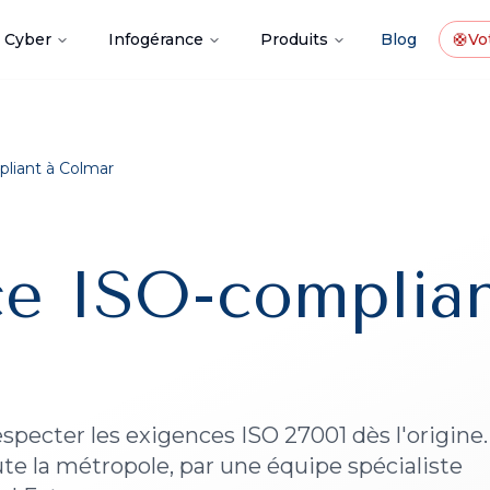
Cyber
Infogérance
Produits
Blog
🛟
Vot
liant
à
Colmar
ce ISO-complian
pecter les exigences ISO 27001 dès l'origine.
te la métropole, par une équipe spécialiste