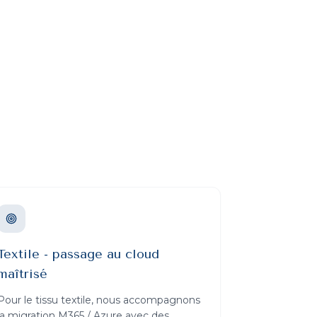
Textile - passage au cloud
maîtrisé
Pour le tissu textile, nous accompagnons
la migration M365 / Azure avec des