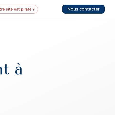
Nous contacter
re site est piraté ?
t à