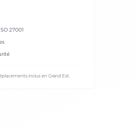
ISO 27001
es
rité
déplacements inclus en
Grand Est
.