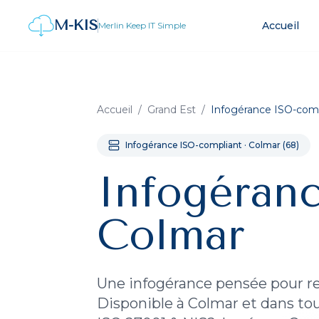
M-KIS
Accueil
Merlin Keep IT Simple
Accueil
/
Grand Est
/
Infogérance ISO-comp
Infogérance ISO-compliant
·
Colmar
(
68
)
Infogéran
Colmar
Une infogérance pensée pour res
Disponible à
Colmar
et dans tou