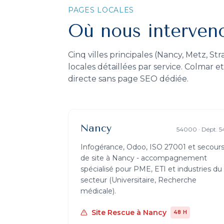
PAGES LOCALES
Où nous interven
Cinq villes principales (Nancy, Metz, S
locales détaillées par service. Colmar 
directe sans page SEO dédiée.
Nancy
54000
· Dépt.
5
Infogérance, Odoo, ISO 27001 et secour
de site à
Nancy
- accompagnement
spécialisé pour PME, ETI et industries du
secteur (
Universitaire, Recherche
médicale
).
Site Rescue
à
Nancy
48 H