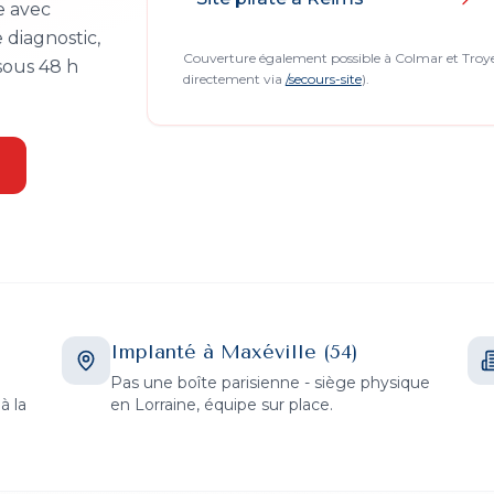
e avec
 diagnostic,
Couverture également possible à Colmar et Troye
sous 48 h
directement via
/secours-site
).
Implanté à Maxéville (54)
Pas une boîte parisienne - siège physique
à la
en Lorraine, équipe sur place.