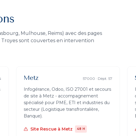
ons
trasbourg, Mulhouse, Reims) avec des pages
et Troyes sont couvertes en intervention
Metz
4
57000
· Dépt.
57
s
Infogérance, Odoo, ISO 27001 et secours
de site à
Metz
- accompagnement
spécialisé pour PME, ETI et industries du
secteur (
Logistique transfrontalière,
Banque
).
Site Rescue
à
Metz
48 H