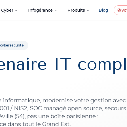
Cyber
Infogérance
Produits
Blog
🛟
Vot
 cybersécurité
enaire IT compl
re informatique, modernise votre gestion avec
27001 / NIS2, SOC managé open source, secours
ville (54), pas une boîte parisienne :
nce dans tout le Grand Est.