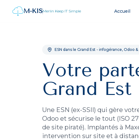
M-KIS
Accueil
Merlin Keep IT Simple
ESN dans le Grand Est - infogérance, Odoo &
Votre part
Grand Est
Une ESN (ex-SSII) qui gère vot
Odoo et sécurise le tout (ISO 
de site piraté). Implantés à Maxé
intervention sur site et à dista