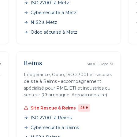
ISO 27001
à
Metz
Cybersécurité
à
Metz
NIS2
à
Metz
Odoo sécurisé
à
Metz
Reims
8
51100
· Dépt.
51
s
Infogérance, Odoo, ISO 27001 et secours
de site à
Reims
- accompagnement
spécialisé pour PME, ETI et industries du
secteur (
Champagne, Agroalimentaire
).
Site Rescue
à
Reims
48 H
ISO 27001
à
Reims
Cybersécurité
à
Reims