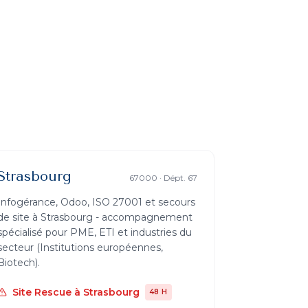
Strasbourg
67000
· Dépt.
67
Infogérance, Odoo, ISO 27001 et secours
de site à
Strasbourg
- accompagnement
spécialisé pour PME, ETI et industries du
secteur (
Institutions européennes,
Biotech
).
Site Rescue
à
Strasbourg
48 H