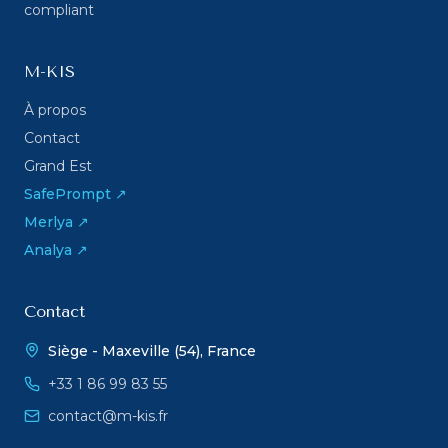
compliant
M-KIS
À propos
Contact
Grand Est
SafePrompt ↗
Merlya ↗
Analya ↗
Contact
Siège - Maxeville (54), France
+33 1 86 99 83 55
contact@m-kis.fr